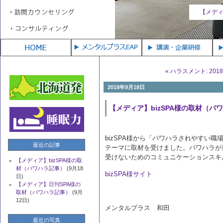
【メディア】bizSPA様の取材（パワハラ記事）
(9月18日)
【メディ
« ハラスメント: 201
2018年9月18日
【メディア】bizSPA様の取材（パ
bizSPA
様から「パワハラされやすい職
最近の記事
テーマに取材を受けました。パワハラが
受けないためのコミュニケーションスキ
【メディア】bizSPA様の取
材（パワハラ記事）
(9月18
bizSPA様サイト
日)
【メディア】日刊SPA様の
取材（パワハラ記事）
(9月
12日)
メンタルプラス 和田
最近の写真