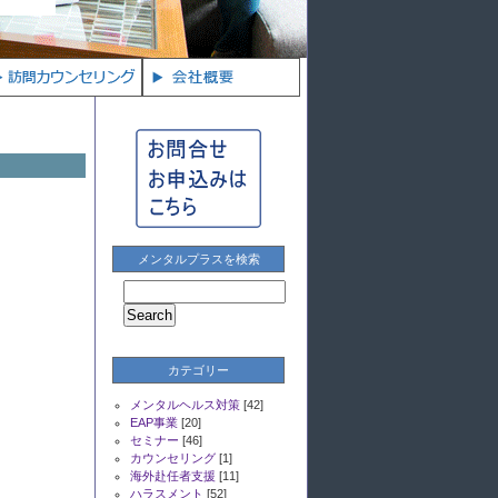
メンタルプラスを検索
カテゴリー
メンタルヘルス対策
[42]
EAP事業
[20]
セミナー
[46]
カウンセリング
[1]
海外赴任者支援
[11]
ハラスメント
[52]