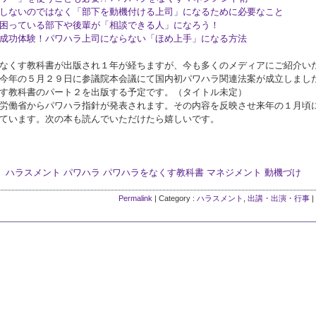
しないのではなく「部下を動機付ける上司」になるために必要なこと
困っている部下や後輩が「相談できる人」になろう！
成功体験！パワハラ上司にならない「ほめ上手」になる方法
なくす教科書が出版され１年が経ちますが、今も多くのメディアにご紹介い
今年の５月２９日に参議院本会議にて国内初パワハラ関連法案が成立しまし
す教科書のパート２を出版する予定です。（タイトル未定）
労働省からパワハラ指針が発表されます。その内容を反映させ来年の１月頃
ています。次の本も読んでいただけたら嬉しいです。
ハラスメント
パワハラ
パワハラをなくす教科書
マネジメント
動機づけ
Permalink
| Category :
ハラスメント
,
出講・出演・行事
|