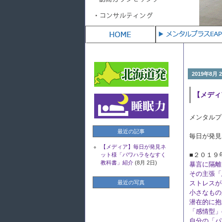
介
(8月 2日)
2019年8月 
【メディ
メンタルプ
最近の記事
毎日が発見
【メディア】毎日が発見ネ
■２０１９
ット様「パワハラをなすく
教科書」紹介
(8月 2日)
暴言に隔離
その主張「
最近の写真
ストレスが
小さなもの
潜在的に抱
「感情型」
自分の「パ