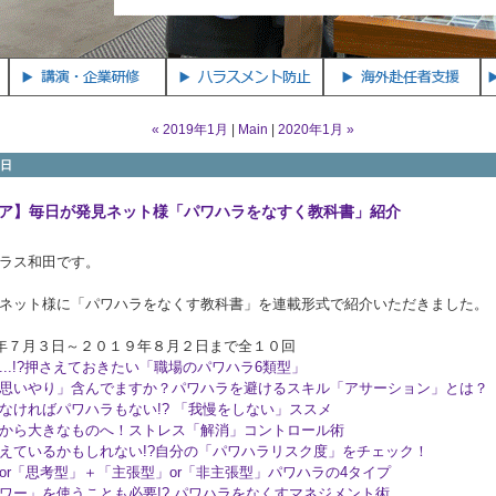
« 2019年1月
|
Main
|
2020年1月 »
2日
ア】毎日が発見ネット様「パワハラをなすく教科書」紹介
ラス和田です。
ネット様に「パワハラをなくす教科書」を連載形式で紹介いただきました。
年７月３日～２０１９年８月２日まで全１０回
...!?押さえておきたい「職場のパワハラ6類型」
思いやり」含んでますか？パワハラを避けるスキル「アサーション」とは？
なければパワハラもない!? 「我慢をしない」ススメ
から大きなものへ！ストレス「解消」コントロール術
えているかもしれない!?自分の「パワハラリスク度」をチェック！
or「思考型」＋「主張型」or「非主張型」パワハラの4タイプ
ワー」を使うことも必要!? パワハラをなくすマネジメント術