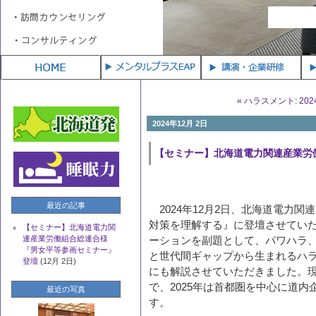
【セミナー】北海道電力関連産業労働組合総連合様『男女平等参
画セミナー』登壇
(12月 2日)
« ハラスメント: 202
2024年12月 2日
【セミナー】北海道電力関連産業労
最近の記事
2024
年
12
月
2
日、北海道電力関連
対策を理解する』に登壇させてい
【セミナー】北海道電力関
連産業労働組合総連合様
ーションを副題として、パワハラ
『男女平等参画セミナー』
と世代間ギャップから生まれるハ
登壇
(12月 2日)
にも解説させていただきました。
で、
2025
年は首都圏を中心に道内
最近の写真
す。