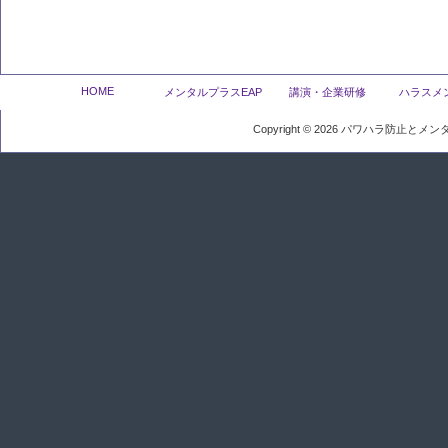
HOME
メンタルプラスEAP
講演・企業研修
ハラスメ
Copyright ©
2026
パワハラ防止とメンタ