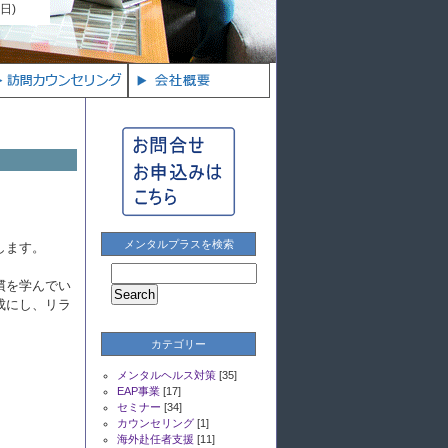
7日)
メンタルプラスを検索
します。
慣を学んでい
成にし、リラ
カテゴリー
メンタルヘルス対策
[35]
EAP事業
[17]
セミナー
[34]
カウンセリング
[1]
海外赴任者支援
[11]