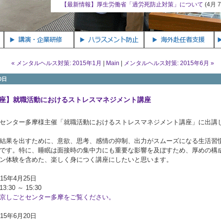
マネジメント講座
(4月
【最新情報】厚生労働省「過労死防止対策」について
(4月 
« メンタルヘルス対策: 2015年1月
|
Main
|
メンタルヘルス対策: 2015年6月 »
0日
座】就職活動におけるストレスマネジメント講座
センター多摩様主催「就職活動におけるストレスマネジメント講座」に出講
結果を出すために、意欲、思考、感情の抑制、出力がスムーズになる生活習
です。特に、睡眠は面接時の集中力にも重要な影響を及ぼすため、厚めの構
ン体験を含めた、楽しく身につく講座にしたいと思います。
15年4月25日
:30 ～ 15:30
京しごとセンター多摩をご覧ください。
15年6月20日