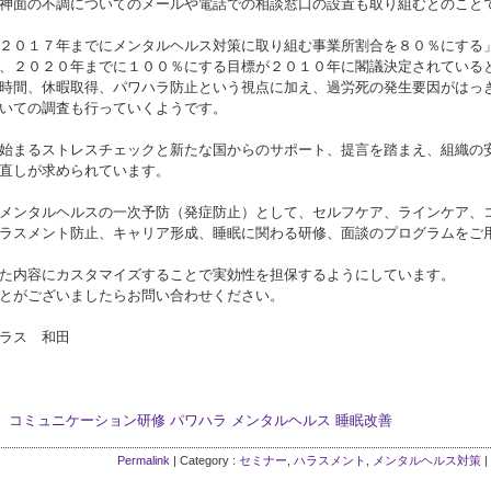
神面の不調についてのメールや電話での相談窓口の設置も取り組むとのこと
２０１７年までにメンタルヘルス対策に取り組む事業所割合を８０％にする
、２０２０年までに１００％にする目標が２０１０年に閣議決定されている
時間、休暇取得、パワハラ防止という視点に加え、過労死の発生要因がはっ
いての調査も行っていくようです。
始まるストレスチェックと新たな国からのサポート、提言を踏まえ、組織の
直しが求められています。
メンタルヘルスの一次予防（発症防止）として、セルフケア、ラインケア、
ラスメント防止、キャリア形成、睡眠に関わる研修、面談のプログラムをご
た内容にカスタマイズすることで実効性を担保するようにしています。
とがございましたらお問い合わせください。
ラス 和田
コミュニケーション研修
パワハラ
メンタルヘルス
睡眠改善
Permalink
| Category :
セミナー
,
ハラスメント
,
メンタルヘルス対策
|