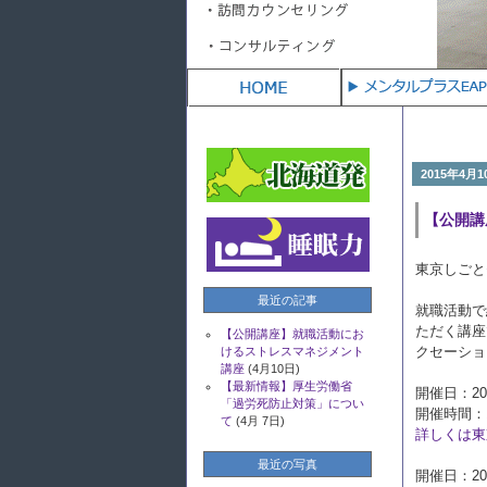
【公開講座】就職活動におけるストレス
10日)
2015年4月1
【公開講
東京しごと
最近の記事
就職活動で
ただく講座
【公開講座】就職活動にお
クセーショ
けるストレスマネジメント
講座
(4月10日)
【最新情報】厚生労働省
開催日：20
「過労死防止対策」につい
開催時間：13
て
(4月 7日)
詳しくは東
最近の写真
開催日：20