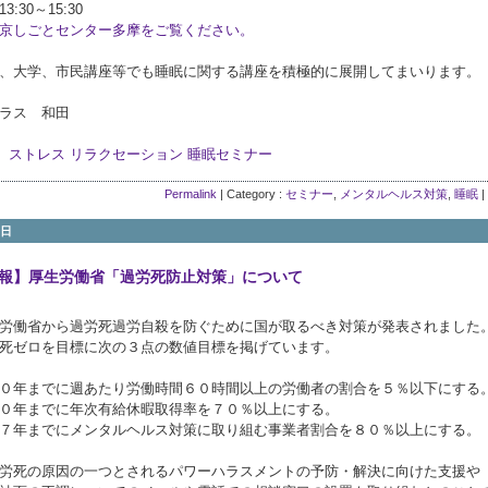
:30～15:30
京しごとセンター多摩をご覧ください。
、大学、市民講座等でも睡眠に関する講座を積極的に展開してまいります。
ラス 和田
ストレス
リラクセーション
睡眠セミナー
Permalink
| Category :
セミナー
,
メンタルヘルス対策
,
睡眠
|
7日
報】厚生労働省「過労死防止対策」について
労働省から過労死過労自殺を防ぐために国が取るべき対策が発表されました
死ゼロを目標に次の３点の数値目標を掲げています。
０年までに週あたり労働時間６０時間以上の労働者の割合を５％以下にする
０年までに年次有給休暇取得率を７０％以上にする。
７年までにメンタルヘルス対策に取り組む事業者割合を８０％以上にする。
労死の原因の一つとされるパワーハラスメントの予防・解決に向けた支援や