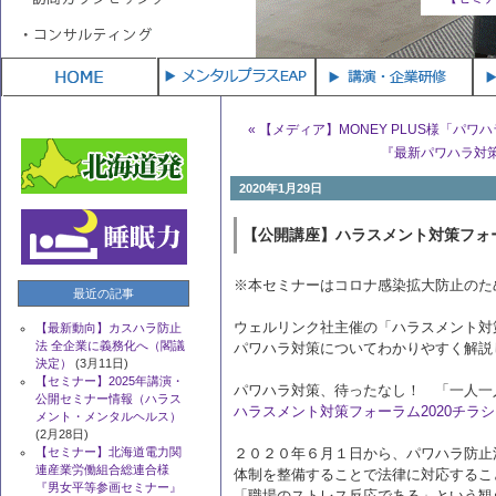
月11日)
メンタ
« 【メディア】MONEY PLUS様「パ
『最新パワハラ対策
2020年1月29日
【公開講座】ハラスメント対策フォー
※本セミナーはコロナ感染拡大防止のた
最近の記事
ウェルリンク社主催の「ハラスメント対
【最新動向】カスハラ防止
法 全企業に義務化へ（閣議
パワハラ対策についてわかりやすく解説
決定）
(3月11日)
【セミナー】2025年講演・
パワハラ対策、待ったなし！ 「一人一
公開セミナー情報（ハラス
ハラスメント対策フォーラム2020チラシ.p
メント・メンタルヘルス）
(2月28日)
【セミナー】北海道電力関
２０２０年６月１日から、パワハラ防止
連産業労働組合総連合様
体制を整備することで法律に対応するこ
『男女平等参画セミナー』
「職場のストレス反応である」という観