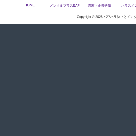
HOME
メンタルプラスEAP
講演・企業研修
ハラスメ
Copyright ©
2026
パワハラ防止とメンタ