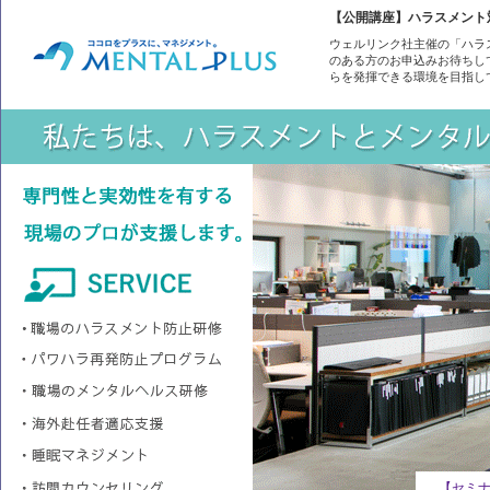
【公開講座】ハラスメント
ウェルリンク社主催の「ハラ
のある方のお申込みお待ちし
らを発揮できる環境を目指し
【最新動向】カスハラ防止法 全企業に義務化へ（閣議決定）
(3
【セミナ