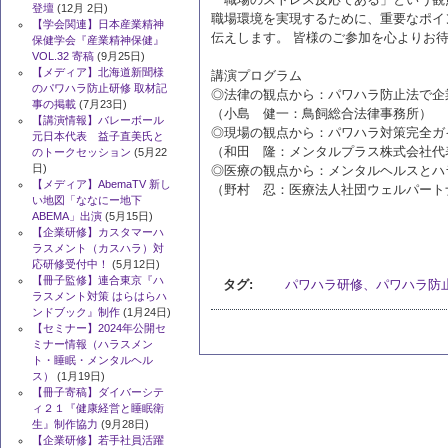
登壇
(12月 2日)
職場環境を実現するために、重要なポイ
【学会関連】日本産業精神
伝えします。 皆様のご参加を心よりお
保健学会『産業精神保健』
VOL.32 寄稿
(9月25日)
【メディア】北海道新聞様
講演プログラム
のパワハラ防止研修 取材記
◎法律の観点から：パワハラ防止法で企
事の掲載
(7月23日)
（小島 健一：鳥飼総合法律事務所）
【講演情報】バレーボール
◎現場の観点から：パワハラ対策完全ガ
元日本代表 益子直美氏と
（和田 隆：メンタルプラス株式会社代
のトークセッション
(5月22
日)
◎医療の観点から：メンタルヘルスとハ
【メディア】AbemaTV 新し
（野村 忍：医療法人社団ウェルパート
い地図「ななにー地下
ABEMA」出演
(5月15日)
【企業研修】カスタマーハ
ラスメント（カスハラ）対
応研修受付中！
(5月12日)
【冊子監修】連合東京『ハ
タグ:
パワハラ研修、パワハラ防
ラスメント対策 はらはらハ
ンドブック』制作
(1月24日)
【セミナー】2024年公開セ
ミナー情報（ハラスメン
ト・睡眠・メンタルヘル
ス）
(1月19日)
【冊子寄稿】ダイバーシテ
ィ２１『健康経営と睡眠衛
生』制作協力
(9月28日)
【企業研修】若手社員活躍