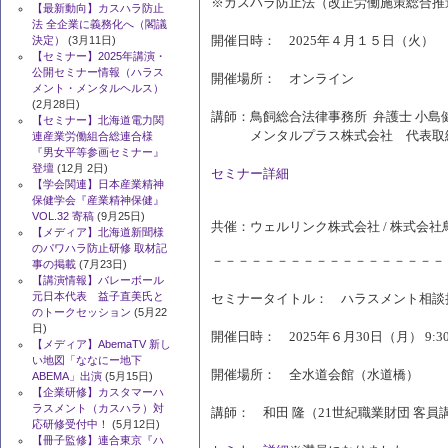
※カスハラ防止法（改正労働施策総合推
【最新動向】カスハラ防止
法 全企業に義務化へ（閣議
開催日時： 2025年４月１５日（火） 15:
決定）
(3月11日)
【セミナー】2025年講演・
公開セミナー情報（ハラス
開催場所： オンライン
メント・メンタルヘルス）
(2月28日)
講師：鳥飼総合法律事務所 弁護士 小
【セミナー】北海道電力関
メンタルプラス株式会社 代表取締
連産業労働組合総連合様
『男女平等参画セミナー』
登壇
(12月 2日)
セミナー詳細
【学会関連】日本産業精神
保健学会『産業精神保健』
VOL.32 寄稿
(9月25日)
共催：ウェルリンク株式会社 / 株式会
【メディア】北海道新聞様
のパワハラ防止研修 取材記
－－－－－－－－－－－－－－－－－－
事の掲載
(7月23日)
【講演情報】バレーボール
元日本代表 益子直美氏と
セミナータイトル： ハラスメント相談
のトークセッション
(5月22
日)
開催日時： 2025年６月30日（月） 9:30～
【メディア】AbemaTV 新し
い地図「ななにー地下
開催場所： 全水道会館（水道橋）
ABEMA」出演
(5月15日)
【企業研修】カスタマーハ
ラスメント（カスハラ）対
講師： 和田 隆（21世紀職業財団 客
応研修受付中！
(5月12日)
【冊子監修】連合東京『ハ