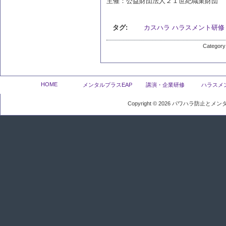
主催：公益財団法人２１世紀職業財団
タグ:
カスハラ
ハラスメント研修
Category
HOME
メンタルプラスEAP
講演・企業研修
ハラスメ
Copyright ©
2026
パワハラ防止とメンタ