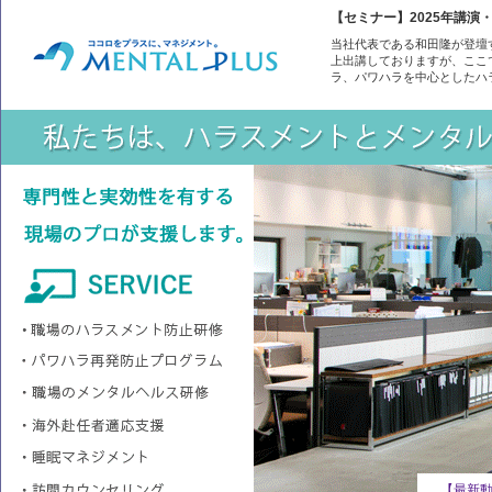
【セミナー】2025年講
当社代表である和田隆が登壇す
上出講しておりますが、ここ
ラ、パワハラを中心としたハ
【講義情報】第17回ハラスメント防止コンサルタント養成講座に
【最新