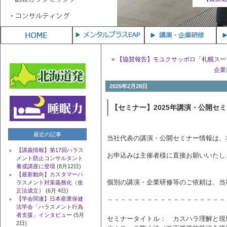
登壇
(8月12日)
(6月 4日
« 【協賛報告】モユクサッポロ「札幌ス
企業
2025年2月28日
【セミナー】2025年講演・公開セ
最近の記事
当社代表の講演・公開セミナー情報は、
【講義情報】第17回ハラス
お申込みは主催者
メント防止コンサルタント
養成講座に登壇
(8月12日)
【最新動向】カスタマーハ
個別の講演・企業研修等のご依頼は、当
ラスメント対策義務化（改
正法成立）
(6月 4日)
【学会関連】日本産業保健
－－－－－－－－－－－－－－－－－－
法学会「ハラスメント行為
者支援」インタビュー
(5月
セミナータイトル： カスハラ理解と現
2日)