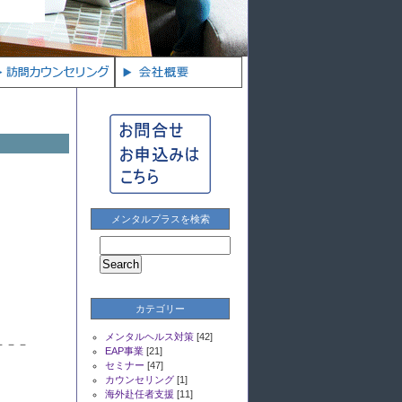
）
メンタルプラスを検索
ます。
カテゴリー
。
メンタルヘルス対策
[42]
－－－
EAP事業
[21]
セミナー
[47]
カウンセリング
[1]
海外赴任者支援
[11]