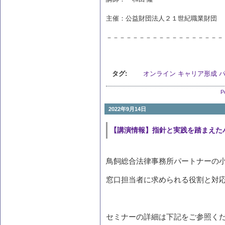
主催：公益財団法人２１世紀職業財団
－－－－－－－－－－－－－－－－－－
タグ:
オンライン
キャリア形成
P
2022年9月14日
【講演情報】指針と実践を踏まえた
鳥飼総合法律事務所パートナーの
窓口担当者に求められる役割と対
セミナーの詳細は下記をご参照く