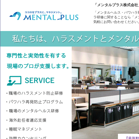
「メンタルプラス株式会社
「メンタルヘルス・パワハラ
ラ研修に関することなら「メ
気軽にお問い合わせください
【講義情報】第17回ハラスメント防止コンサルタント養成講座に
【最新動向】カスタマーハラスメント対策義務化（改正法成立）
【学会