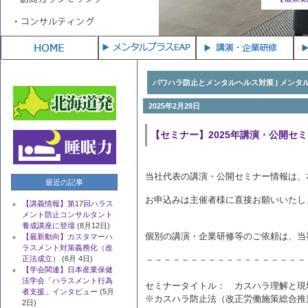
登壇
(6月 4日)
(8月12日)
ンタビ
パワハラ防止とメンタルヘルス対策 | メン
2025年2月28日
【セミナー】2025年講演・公開セ
当社代表の講演・公開セミナー情報は、
最近の記事
お申込みは主催者
【講義情報】第17回ハラス
メント防止コンサルタント
養成講座に登壇
(8月12日)
個別の講演・企業研修等のご依頼は、当
【最新動向】カスタマーハ
ラスメント対策義務化（改
正法成立）
(6月 4日)
－－－－－－－－－－－－－－－－－－
【学会関連】日本産業保健
法学会「ハラスメント行為
セミナータイトル： カスハラ理解と現
者支援」インタビュー
(5月
※カスハラ防止法（改正労働施策総合推
2日)