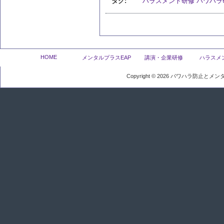
タグ:
ハラスメント研修
パワハラ
HOME
メンタルプラスEAP
講演・企業研修
ハラスメ
Copyright ©
2026
パワハラ防止とメンタ