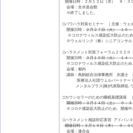
開催日時：２月１２日（水） ９：３
会場：全水道会館
※終了しました。
□パワハラ対策セミナー ｜主催：ウェ
開催日時：
２月２７日（火） １５：
※コロナウィルス感染拡大防止のため
※ウェルリンク（株）シニアコンサル
□ハラスメント対策フォーラム２０２０
開催日時：
３月１０日（火） １４：
※コロナウィルス感染拡大防止のため
会場：都内
講師：鳥飼総合法律事務所 弁護士 
医療法人社団ウェルパートナー 理
メンタルプラス(株)代表取締役､ウェ
□カウンセラーのための睡眠基礎講座 
開催日時：３月１４日（土） ９：３
※コロナ感染拡大防止のため、開催中
□ハラスメント相談対応実習 アドバン
開催日時：３月１９日（木） ９：３
会場：連合会