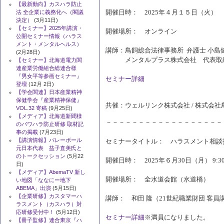
【最新動向】カスハラ防止
開催日時： 2025年４月１５日（火） 15:
法 全企業に義務化へ（閣議
決定）
(3月11日)
【セミナー】2025年講演・
開催場所： オンライン
公開セミナー情報（ハラス
メント・メンタルヘルス）
講師：鳥飼総合法律事務所 弁護士 小
(2月28日)
メンタルプラス株式会社 代表取締
【セミナー】北海道電力関
連産業労働組合総連合様
『男女平等参画セミナー』
セミナー詳細
登壇
(12月 2日)
【学会関連】日本産業精神
保健学会『産業精神保健』
共催：ウェルリンク株式会社 / 株式会
VOL.32 寄稿
(9月25日)
【メディア】北海道新聞様
－－－－－－－－－－－－－－－－－－
のパワハラ防止研修 取材記
事の掲載
(7月23日)
【講演情報】バレーボール
セミナータイトル： ハラスメント相談
元日本代表 益子直美氏と
のトークセッション
(5月22
開催日時： 2025年６月30日（月） 9:30～
日)
【メディア】AbemaTV 新し
開催場所： 全水道会館（水道橋）
い地図「ななにー地下
ABEMA」出演
(5月15日)
【企業研修】カスタマーハ
講師： 和田 隆（21世紀職業財団 客
ラスメント（カスハラ）対
応研修受付中！
(5月12日)
セミナー詳細
※満員になりました。
【冊子監修】連合東京『ハ