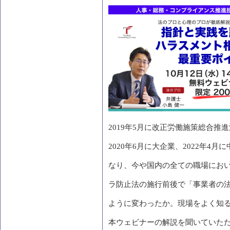
2019
年
5
月に改正労働施策総合推進
2020
年
6
月に大企業、
2022
年
4
月に
なり、今や国内の全ての職場にお
ラ防止法の施行前後で「事業者の
ように変わったか。現場をよく知
本ウェビナーの解説を聞いていた